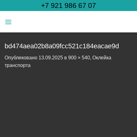
Skip
+7 921 986 67 07
to
content
bd474aea02b8a09fcc521c184eacae9d
Опублековано
13.09.2025
в
900 × 540
,
Оклейка
транспорта