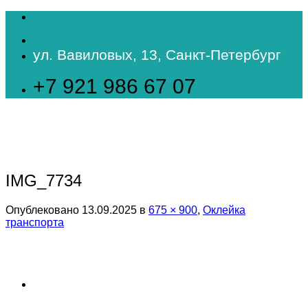
Skip
to
content
ул. Вавиловых, 13, Санкт-Петербург
+7 921 986 67 07
IMG_7734
Опублековано
13.09.2025
в
675 × 900
,
Оклейка
транспорта