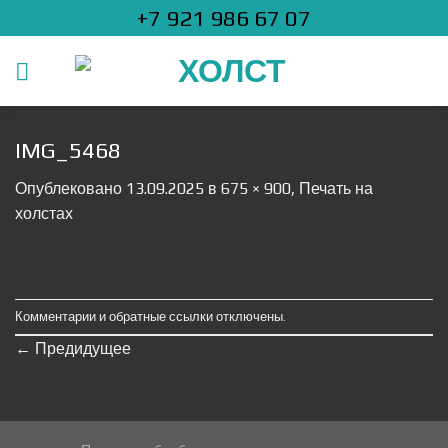
Skip
+7 921 986 67 07
to
content
IMG_5468
Опублековано
13.09.2025
в
675 × 900
,
Печать на
холстах
Комментарии и обратные ссылки отключены.
←
Предидущее