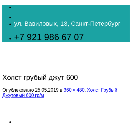
Skip
to
content
ул. Вавиловых, 13, Санкт-Петербург
+7 921 986 67 07
Холст грубый джут 600
Опублековано
25.05.2019
в
360 × 480
,
Холст Грубый
Джутовый 600 гр/м