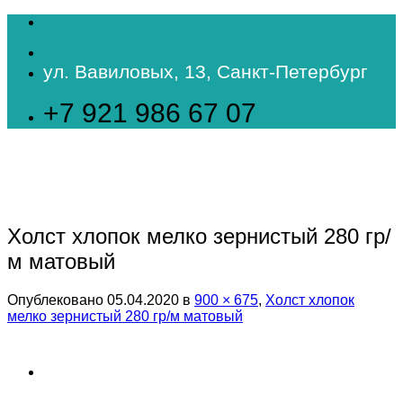
Skip
to
content
ул. Вавиловых, 13, Санкт-Петербург
+7 921 986 67 07
Холст хлопок мелко зернистый 280 гр/
м матовый
Опублековано
05.04.2020
в
900 × 675
,
Холст хлопок
мелко зернистый 280 гр/м матовый