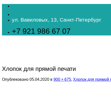
Skip
to
content
ул. Вавиловых, 13, Санкт-Петербург
+7 921 986 67 07
Хлопок для прямой печати
Опублековано
05.04.2020
в
900 × 675
,
Хлопок для прямой 