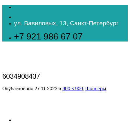
Skip
to
content
ул. Вавиловых, 13, Санкт-Петербург
+7 921 986 67 07
6034908437
Опублековано
27.11.2023
в
900 × 900
,
Шопперы