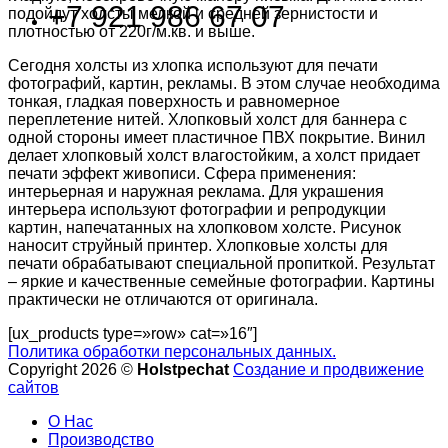
+7 921 986 67 07
подойдут холсты мелкой и средней зернистости и
плотностью от 220г/м.кв. и выше.
Сегодня холсты из хлопка используют для печати
фотографий, картин, рекламы. В этом случае необходима
тонкая, гладкая поверхность и равномерное
переплетение нитей. Хлопковый холст для баннера с
одной стороны имеет пластичное ПВХ покрытие. Винил
делает хлопковый холст влагостойким, а холст придает
печати эффект живописи. Сфера применения:
интерьерная и наружная реклама. Для украшения
интерьера используют фотографии и репродукции
картин, напечатанных на хлопковом холсте. Рисунок
наносит струйный принтер. Хлопковые холсты для
печати обрабатывают специальной пропиткой. Результат
– яркие и качественные семейные фотографии. Картины
практически не отличаются от оригинала.
[ux_products type=»row» cat=»16″]
Политика обработки персональных данных.
Copyright 2026 ©
Holstpechat
Создание и продвижение
сайтов
О Нас
Производство