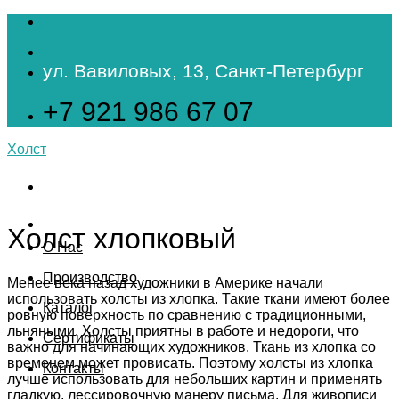
Skip
to
content
ул. Вавиловых, 13, Санкт-Петербург
+7 921 986 67 07
Холст
Холст хлопковый
О Нас
Производство
Менее века назад художники в Америке начали
использовать холсты из хлопка. Такие ткани имеют более
Каталог
ровную поверхность по сравнению с традиционными,
льняными. Холсты приятны в работе и недороги, что
Сертификаты
важно для начинающих художников. Ткань из хлопка со
временем может провисать. Поэтому холсты из хлопка
Контакты
лучше использовать для небольших картин и применять
гладкую, лессировочную манеру письма. Для живописи