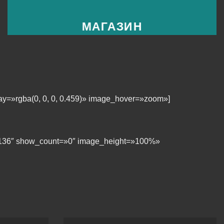
МАГАЗИН
ay=»rgba(0, 0, 0, 0.459)» image_hover=»zoom»]
35,136″ show_count=»0″ image_height=»100%»