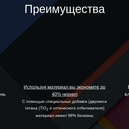
Преимущества
Используя материал вы экономите до
ень
40
%
чернил
в
С помощью специальных добавок (двуокиси
титана (TiO
и оптического отбеливателя)
2
материал имеет 98% белизны