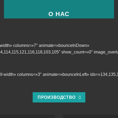
О НАС
ll-width» columns=»7″ animate=»bounceInDown»
04,114,115,121,116,118,103,105″ show_count=»0″ image_overl
full-width» columns=»3″ animate=»bounceInLeft» ids=»134,1
ПРОИЗВОДСТВО