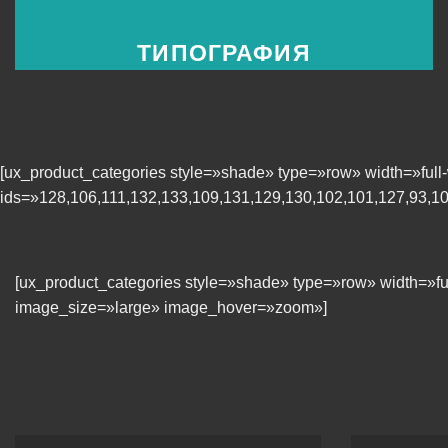
ТИПОГРАФИЯ
[ux_product_categories style=»shade» type=»row» width=»fu
ids=»128,106,111,132,133,109,131,129,130,102,101,127,93,1
[ux_product_categories style=»shade» type=»row» width=»
image_size=»large» image_hover=»zoom»]