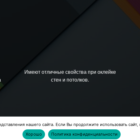
Имеют отличные свойства при оклейке
стен и потолков.
а
ставления нашего сайта. Если Вы продолжите использовать сайт, м
Политика обработки персональных данных.
Хорошо
Политика конфиденциальности
Copyright 2026 ©
Holstpechat
Создание и продвижение сайтов