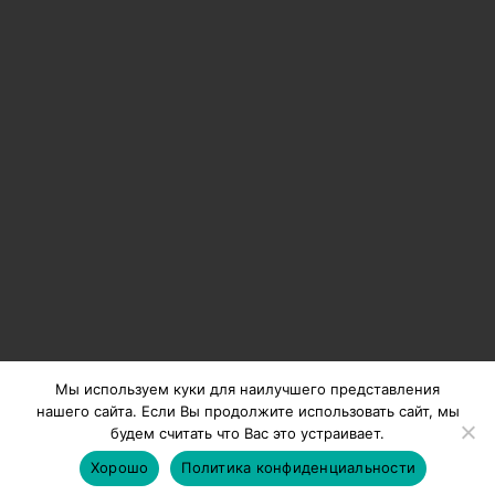
Имеют отличные свойства при оклейке стен и потолков.
Формат до 152 см.
К 2018 году мы планируем запустить линию шири
2,8 метра
Мы используем куки для наилучшего представления
нашего сайта. Если Вы продолжите использовать сайт, мы
будем считать что Вас это устраивает.
Политика обработки персональных данных.
Хорошо
Политика конфиденциальности
Copyright 2026 ©
Holstpechat
Создание и продвижение сайтов