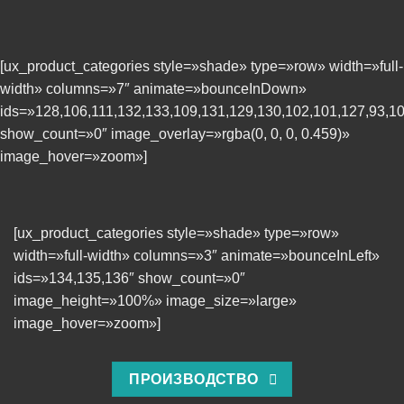
[ux_product_categories style=»shade» type=»row» width=»full-
width» columns=»7″ animate=»bounceInDown»
ids=»128,106,111,132,133,109,131,129,130,102,101,127,93,10
show_count=»0″ image_overlay=»rgba(0, 0, 0, 0.459)»
image_hover=»zoom»]
[ux_product_categories style=»shade» type=»row»
width=»full-width» columns=»3″ animate=»bounceInLeft»
ids=»134,135,136″ show_count=»0″
image_height=»100%» image_size=»large»
image_hover=»zoom»]
ПРОИЗВОДСТВО