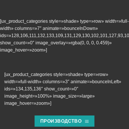
[ux_product_categories style=»shade» type=»row» width=»full-
width» columns=»7″ animate=»bounceInDown»
ids=»128,106,111,132,133,109,131,129,130,102,101,127,93,10
show_count=»0″ image_overlay=»rgba(0, 0, 0, 0.459)»
image_hover=»zoom»]
[ux_product_categories style=»shade» type=»row»
width=»full-width» columns=»3″ animate=»bounceInLeft»
ids=»134,135,136″ show_count=»0″
image_height=»100%» image_size=»large»
image_hover=»zoom»]
ПРОИЗВОДСТВО