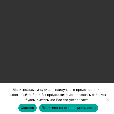
Имеют отличные свойства при оклейке стен и потолков.
Формат до 152 см.
К 2018 году мы планируем запустить линию шири
2,8 метра
Мы используем куки для наилучшего представления
нашего сайта. Если Вы продолжите использовать сайт, мы
будем считать что Вас это устраивает.
Политика обработки персональных данных.
Хорошо
Политика конфиденциальности
Copyright 2026 ©
Holstpechat
Создание и продвижение сайтов