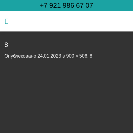
Skip
+7 921 986 67 07
to
content
8
Опублековано
24.01.2023
в
900 × 506
,
8